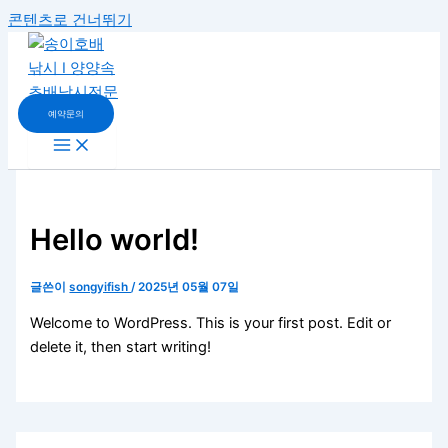
콘텐츠로 건너뛰기
예약문의
Hello world!
글쓴이
songyifish
/
2025년 05월 07일
Welcome to WordPress. This is your first post. Edit or
delete it, then start writing!