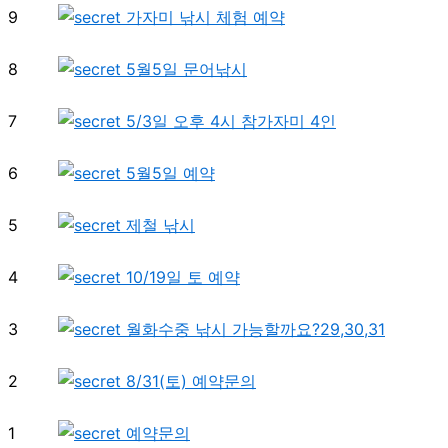
9
가자미 낚시 체험 예약
8
5월5일 문어낚시
7
5/3일 오후 4시 참가자미 4인
6
5월5일 예약
5
제철 낚시
4
10/19일 토 예약
3
월화수중 낚시 가능할까요?29,30,31
2
8/31(토) 예약문의
1
예약문의